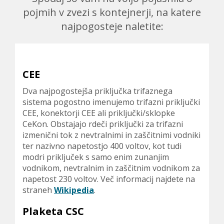
j
pojmih v zvezi s kontejnerji, na katere
a
najpogosteje naletite:
t
e
s
CEE
e
Dva najpogostejša priključka trifaznega
t
sistema pogostno imenujemo trifazni priključki
u
CEE, konektorji CEE ali priključki/sklopke
CeKon. Obstajajo rdeči priključki za trifazni
k
izmenični tok z nevtralnimi in zaščitnimi vodniki
a
ter nazivno napetostjo 400 voltov, kot tudi
modri priključek s samo enim zunanjim
j
vodnikom, nevtralnim in zaščitnim vodnikom za
napetost 230 voltov. Več informacij najdete na
straneh
Wikipedia
.
Plaketa CSC