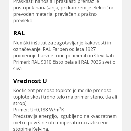
Praškasti nanos ali praškasti premaz je
postopek nanašanja, pri katerem je električno
prevoden material prevlečen s prašno
prevleko.
RAL
Nemški inštitut za zagotavljanje kakovosti in
označevanje. RAL Farben od leta 1927
poimenuje barvne tone po imenih in številkah.
Primeri: RAL 9010 čisto bela ali RAL 7035 svetlo
siva.
Vrednost U
Koeficient prenosa toplote je merilo prenosa
toplote skozi trdno telo (na primer steno, tla ali
strop).
Primer: U=0,188 W/m²K
Predstavlja energijo, izgubljeno na kvadratnem
metru površine ob temperaturni razliki ene
stopinje Kelvina.