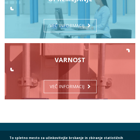
VEČ INFORMACIJ
VARNOST
VEČ INFORMACIJ
QUICK ACCESS
To spletno mesto za učinkovitejše brskanje in zbiranje statističnih