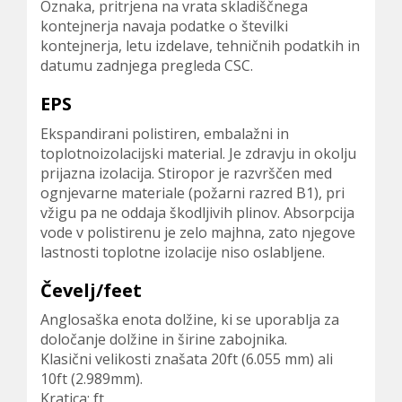
Oznaka, pritrjena na vrata skladiščnega
kontejnerja navaja podatke o številki
kontejnerja, letu izdelave, tehničnih podatkih in
datumu zadnjega pregleda CSC.
EPS
Ekspandirani polistiren, embalažni in
toplotnoizolacijski material. Je zdravju in okolju
prijazna izolacija. Stiropor je razvrščen med
ognjevarne materiale (požarni razred B1), pri
vžigu pa ne oddaja škodljivih plinov. Absorpcija
vode v polistirenu je zelo majhna, zato njegove
lastnosti toplotne izolacije niso oslabljene.
Čevelj/feet
Anglosaška enota dolžine, ki se uporablja za
določanje dolžine in širine zabojnika.
Klasični velikosti znašata 20ft (6.055 mm) ali
10ft (2.989mm).
Kratica: ft