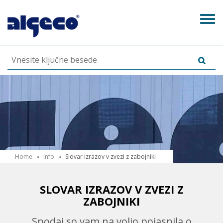
Skip
to
Tog
main
navi
content
N
Home
»
Info
»
Slovar izrazov v zvezi z zabojniki
a
h
SLOVAR IZRAZOV V ZVEZI Z
ZABOJNIKI
a
Spodaj so vam na voljo pojasnila o