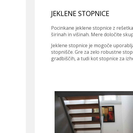
JEKLENE STOPNICE
Pocinkane jeklene stopnice z rešetka
širinah in višinah. Mere določite sku
Jeklene stopnice je mogoče uporablja
stopnišče. Gre za zelo robustne stopni
gradbiščih, a tudi kot stopnice za izhod