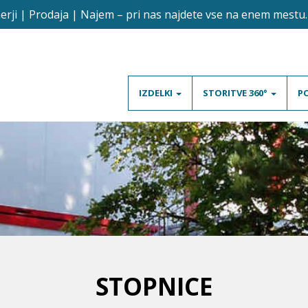
rji | Prodaja | Najem – pri nas najdete vse na enem mestu. 
IZDELKI
STORITVE 360°
P
STOPNICE