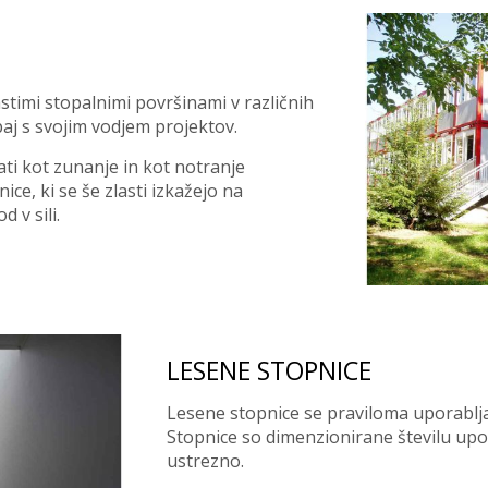
stimi stopalnimi površinami v različnih
paj s svojim vodjem projektov.
ti kot zunanje in kot notranje
ce, ki se še zlasti izkažejo na
 v sili.
LESENE STOPNICE
Lesene stopnice se praviloma uporablja
Stopnice so dimenzionirane številu upor
ustrezno.