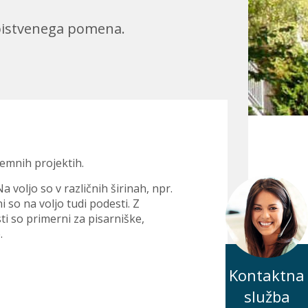
 bistvenega pomena.
jemnih projektih.
 voljo so v različnih širinah, npr.
 so na voljo tudi podesti. Z
i so primerni za pisarniške,
.
Kontaktna
služba