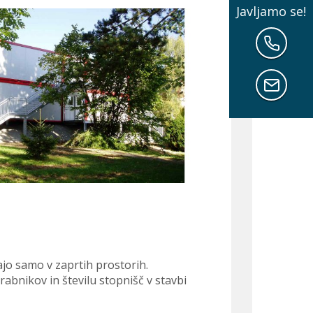
Javljamo se!
Ured
klic
naza
Pišit
nam
jo samo v zaprtih prostorih.
abnikov in številu stopnišč v stavbi